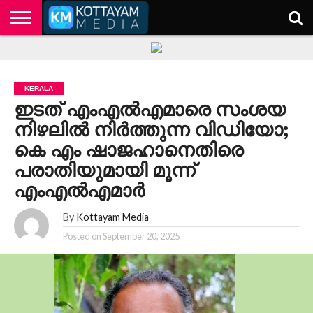
HOME
KERALA
KOTTAYAM
POLITICS
HEALTH
ENTERTAINMENT
TECH
EDUCATION
KERALA
ഇടത് എംഎല്‍എമാരെ സംശയ
നിഴലില്‍ നിര്‍ത്തുന്ന വിഡിയോ;
കെ എം ഷാജഹാനെതിരെ
പരാതിയുമായി മൂന്ന്
എംഎല്‍എമാര്‍
By
Kottayam Media
Posted on
September 20, 2025