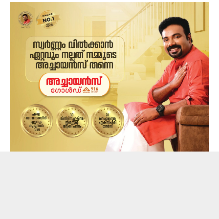
കഴിഞ്ഞ ദിവസം വൈകുന്നേരം അസം റൈഫിൾസ്
ഉദ്യോഗസ്ഥർ സഞ്ചരിച്ച വാഹനത്തിന് നേരെയാണ്
ആക്രമണം നടന്നത്. ആക്രമണത്തിൽ രണ്ട്
സൈനികർക്ക് വീരമൃത്യു സംഭവിക്കുകയും അഞ്ച്
പേർക്ക് പരിക്കേൽക്കുകയും ചെയ്തു.