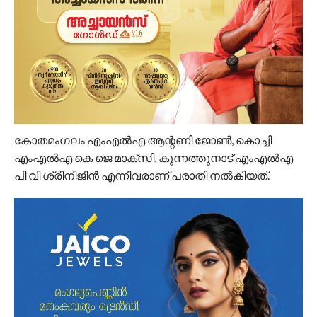
കോതമംഗലം എംഎല്‍എ ആന്റണി ജോണ്‍, കൊച്ചി
എംഎല്‍എ കെ ജെ മാക്‌സി, കുന്നത്തുനാട് എംഎല്‍എ
പി വി ശ്രീനിജിന്‍ എന്നിവരാണ് പരാതി നല്‍കിയത്.