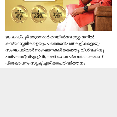
ജംഷഡ്പുര്‍ ടാറ്റാനഗര്‍ റെയില്‍വേ സ്റ്റേഷനില്‍
കന്യാസ്ത്രീകളെയും പത്തൊന്‍പത് കുട്ടികളെയും
സംഘപരിവാര്‍ സംഘടനകള്‍ തടഞ്ഞു. വിശ്വഹിന്ദു
പരിഷത്ത് (വിഎച്ച്പി), ബജ്‌റംഗ്ദള്‍ പ്രവര്‍ത്തകരാണ്
പ്രകോപനം സൃഷ്ടിച്ചത്. മതപരിവര്‍ത്തനം
ആരോപിച്ചാണ് വിഎച്ച്പിയും ബംജ്‌റംഗ്ദള്‍
പ്രവര്‍ത്തകരും പ്രകോപനമുണ്ടാക്കിയത്.