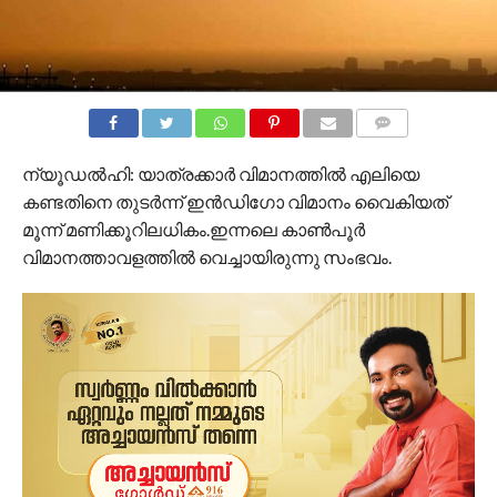
COMMENTS
ന്യൂഡൽഹി: യാത്രക്കാർ വിമാനത്തിൽ എലിയെ
കണ്ടതിനെ തുടർന്ന് ഇൻഡിഗോ വിമാനം വൈകിയത്
മൂന്ന് മണിക്കൂറിലധികം.ഇന്നലെ കാൺപൂർ
വിമാനത്താവളത്തിൽ വെച്ചായിരുന്നു സംഭവം.