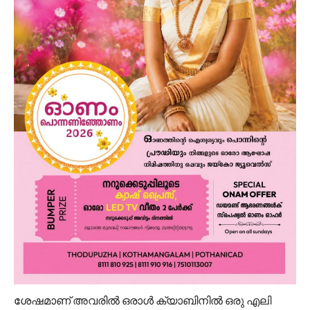
ശേഷമാണ് അവരിൽ ഒരാൾ ക്യാബിനിൽ ഒരു എലി