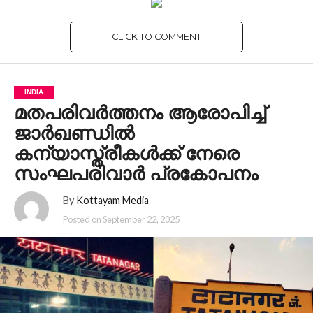
CLICK TO COMMENT
INDIA
മതപരിവർത്തനം ആരോപിച്ച്
ജാർഖണ്ഡിൽ
കന്യാസ്ത്രീകൾക്ക് നേരെ
സംഘപരിവാർ പ്രകോപനം
By
Kottayam Media
Posted on
September 22, 2025