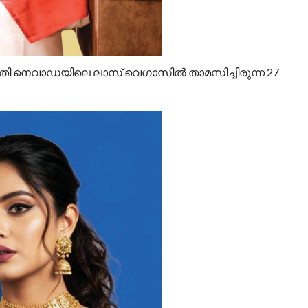
 പ്രതി നെവാഡയിലെ ലാസ് വെഗാസിൽ താമസിച്ചിരുന്ന 27