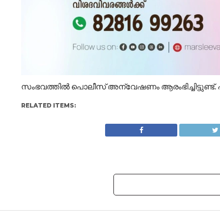
സംഭവത്തിൽ പൊലീസ് അന്വേഷണം ആരംഭിച്ചിട്ടുണ്ട്. പ്
RELATED ITEMS: