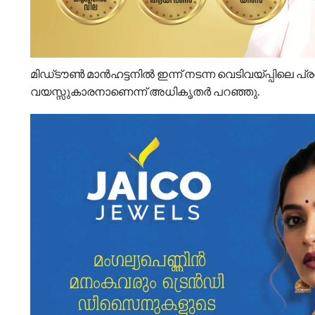
മിഡ്‌ടൗൺ മാൻഹട്ടനിൽ ഇന്ന് നടന്ന വെടിവയ്പ്പിലെ
വയസ്സുകാരനാണെന്ന് അധികൃതർ പറഞ്ഞു.