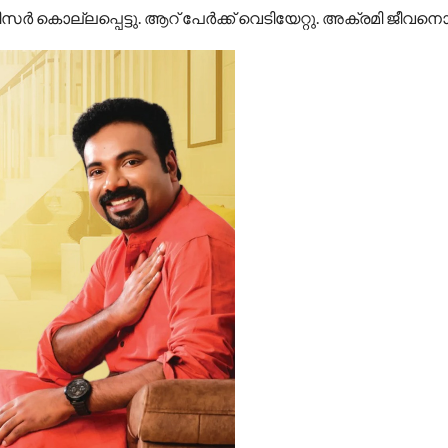
 കൊല്ലപ്പെട്ടു. ആറ് പേർക്ക്‌ വെടിയേറ്റു. അക്രമി ജീവനൊട