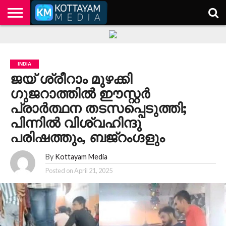
HOME
KERALA
KOTTAYAM
POLITICS
HEALTH
ENTERTAINMENT
TECH
EDUCATION
INDIA
ജയ് ശ്രീറാം മുഴക്കി
ഗുജറാത്തിൽ ഈസ്റ്റർ
പ്രാർത്ഥന തടസപ്പെടുത്തി;
പിന്നിൽ വിശ്വഹിന്ദു
പരിഷത്തും, ബജ്‌റംഗ്ദളും
By
Kottayam Media
Posted on
April 21, 2025