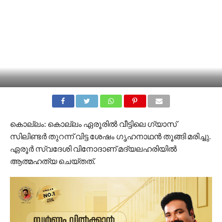
കൊല്ലം: കൊല്ലം ഏരൂരിൽ വീട്ടിലെ ​ഗ്യാസ്
സിലിണ്ട‍ർ തുറന്ന് വിട്ട ശേഷം ​ഗൃഹനാഥൻ തൂങ്ങി മരിച്ചു.
ഏരൂർ സ്വദേശി വിനോദാണ് മദ്യലഹരിയിൽ
ആത്മഹത്യ ചെയ്തത്.