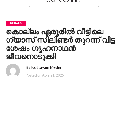
CLICK TO COMMENT
KERALA
കൊല്ലം ഏരൂരിൽ വീട്ടിലെ ​
ഗ്യാസ് സിലിണ്ട‍ർ തുറന്ന് വിട്ട
ശേഷം ​ഗൃഹനാഥൻ
ജീവനൊടുക്കി
By
Kottayam Media
Posted on
April 21, 2025