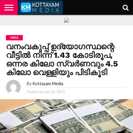
HOME
KERALA
KOTTAYAM
POLITICS
HEALTH
ENTERTAINMENT
TECH
EDUCATION
INDIA
വനംവകുപ്പ് ഉദ്യോഗസ്ഥന്റെ
വീട്ടിൽ നിന്ന് 1.43 കോടിരൂപ,
ഒന്നര കിലോ സ്വർണവും 4.5
കിലോ വെള്ളിയും പിടികൂടി
By
Kottayam Media
Posted on
July 26, 2025