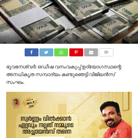
COMMENTS
ഭുവനേശ്വര്‍: ഒഡീഷ വനംവകുപ്പ് ഉദ്യോഗസ്ഥന്റെ
അനധികൃത സമ്പാദ്യം കണ്ടുഞെട്ടി വിജിലന്‍സ്
സംഘം.