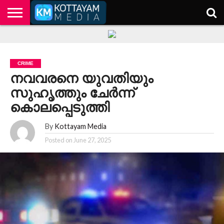
HOME
KERALA
KOTTAYAM
POLITICS
HEALTH
ENTERTAINMENT
TECH
EDUCATION
CRIME
നവവരനെ യുവതിയും
സുഹൃത്തും ചേർന്ന്
കൊലപ്പെടുത്തി
By
Kottayam Media
Posted on
June 27, 2025