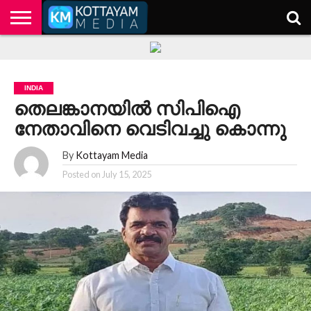
HOME
KERALA
KOTTAYAM
POLITICS
HEALTH
ENTERTAINMENT
TECH
EDUCATION
INDIA
തെലങ്കാനയിൽ സിപിഐ
നേതാവിനെ വെടിവച്ചു കൊന്നു
By
Kottayam Media
Posted on
July 15, 2025