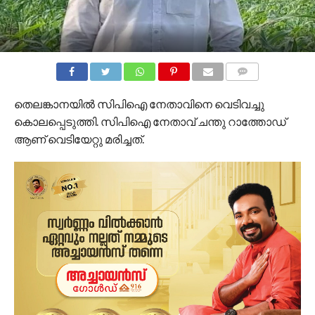
COMMENTS
തെലങ്കാനയിൽ സിപിഐ നേതാവിനെ വെടിവച്ചു
കൊലപ്പെടുത്തി. സിപിഐ നേതാവ് ചന്തു റാത്തോഡ്
ആണ് വെടിയേറ്റു മരിച്ചത്.