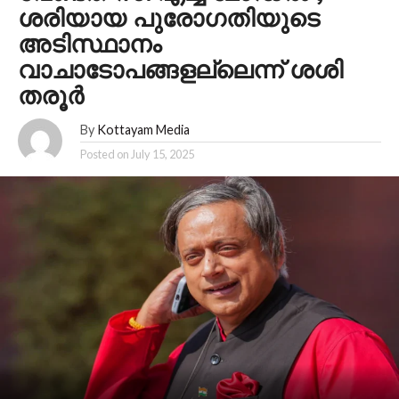
ശരിയായ പുരോഗതിയുടെ
അടിസ്ഥാനം
വാചാടോപങ്ങളല്ലെന്ന് ശശി
തരൂർ
By
Kottayam Media
Posted on
July 15, 2025