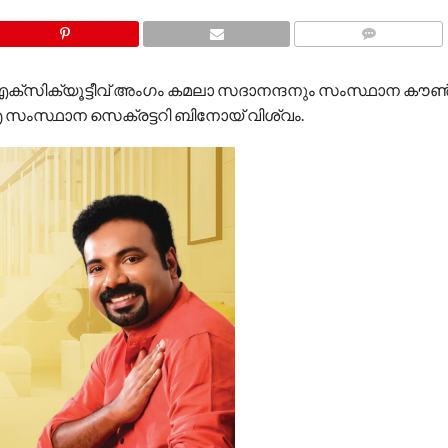
COMMENTS
എക്‌സിക്യൂട്ടീവ് അംഗം കമലാ സദാനന്ദനും സംസ്ഥാന കൗണ്
സംസ്ഥാന സെക്രട്ടറി ബിനോയ് വിശ്വം.