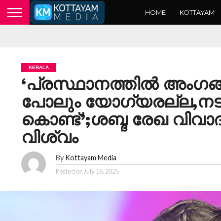
HOME
KOTTAYAM
KERALA
‘പ്രസ്ഥാനത്തിൽ അംഗങ്
പോലും യോഗ്യരല്ല,നടപ
കൊണ്ട്’;ശബ്ദ രേഖ വിവ
വിശ്വം
By
Kottayam Media
Posted on
July 16, 2025