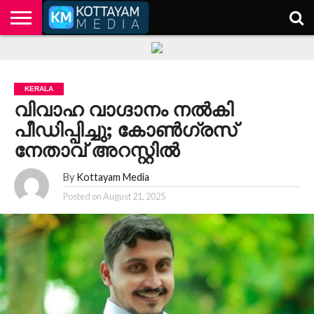
HOME
KERALA
KOTTAYAM
POLITICS
HEALTH
ENTERTAINMENT
TECH
EDUCATION
KERALA
വിവാഹ വാഗ്ദാനം നല്‍കി
പീഡിപ്പിച്ചു; കോണ്‍ഗ്രസ്
നേതാവ് അറസ്റ്റില്‍
By
Kottayam Media
Posted on
August 21, 2025