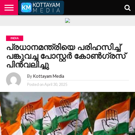
HOME
KERALA
KOTTAYAM
POLITICS
HEALTH
ENTERTAINMENT
TECH
EDUCATION
INDIA
പ്രധാനമന്ത്രിയെ പരിഹസിച്ച്
പങ്കുവച്ച പോസ്റ്റര്‍ കോണ്‍ഗ്രസ്
പിന്‍വലിച്ചു
By
Kottayam Media
Posted on
April 30, 2025