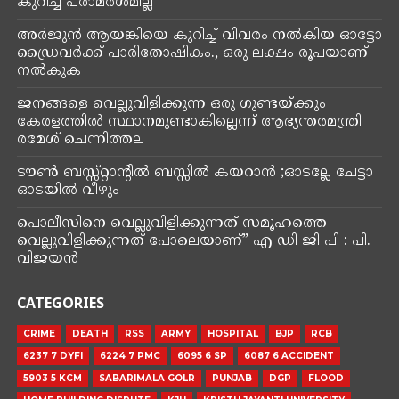
കുറിച്ച് പരാമർശമില്ല
അർജുൻ ആയങ്കിയെ കുറിച്ച് വിവരം നൽകിയ ഓട്ടോ
ഡ്രൈവർക്ക് പാരിതോഷികം., ഒരു ലക്ഷം രൂപയാണ്
നൽകുക
ജനങ്ങളെ വെല്ലുവിളിക്കുന്ന ഒരു ഗുണ്ടയ്ക്കും
കേരളത്തിൽ സ്ഥാനമുണ്ടാകില്ലെന്ന് ആഭ്യന്തരമന്ത്രി
രമേശ് ചെന്നിത്തല
ടൗൺ ബസ്സ്റ്റാന്റിൽ ബസ്സിൽ കയറാൻ ;ഓടല്ലേ ചേട്ടാ
ഓടയിൽ വീഴും
പൊലീസിനെ വെല്ലുവിളിക്കുന്നത് സമൂഹത്തെ
വെല്ലുവിളിക്കുന്നത് പോലെയാണ്” എ ഡി ജി പി : പി.
വിജയൻ
CATEGORIES
CRIME
DEATH
RSS
ARMY
HOSPITAL
BJP
RCB
6237 7 DYFI
6224 7 PMC
6095 6 SP
6087 6 ACCIDENT
5903 5 KCM
SABARIMALA GOLR
PUNJAB
DGP
FLOOD