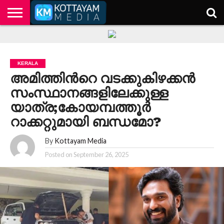
HOME
KERALA
KOTTAYAM
POLITICS
HEALTH
ENTERTAINMENT
TECH
EDUCATION
KERALA
അമിത്തിന്‍റെ വടക്കുകിഴക്കന്‍
സംസ്ഥാനങ്ങളിലേക്കുള്ള
യാത്ര;കോയമ്പത്തൂർ
റാക്കറ്റുമായി ബന്ധമോ?
By
Kottayam Media
Posted on
September 26, 2025