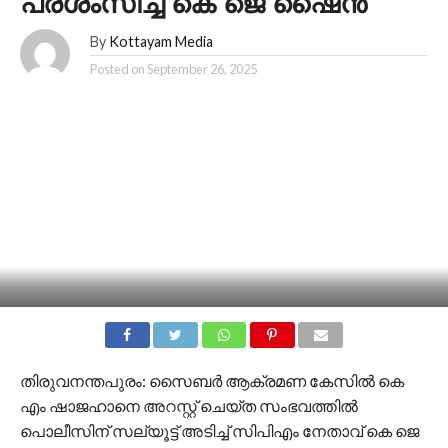
പ്രശംസിച്ച് കെ ജെ ഷൈൻ
By
Kottayam Media
Posted on
September 26, 2025
തിരുവനന്തപുരം: സൈബർ ആക്രമണ കേസിൽ കെ
എം ഷാജഹാനെ അറസ്റ്റ് ചെയ്ത സംഭവത്തിൽ
പൊലീസിന് സല്യൂട്ട് അടിച്ച് സിപിഎം നേതാവ് കെ ജെ