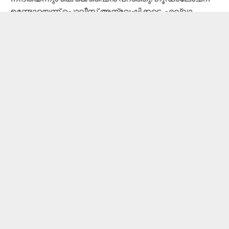
ഉണ്ടോയെന്ന് പൊലീസ് അന്വേഷിക്കട്ടെ. എല്ലാ
ദേവന്മാരും പരാജയപ്പെട്ടിടത്ത് ദുർഗ അവതരിച്ചെന്ന്
നവരാത്രി ഐതിഹ്യം ഓർമിപ്പിച്ച് കെ ജെ ഷൈൻ
പറഞ്ഞു.