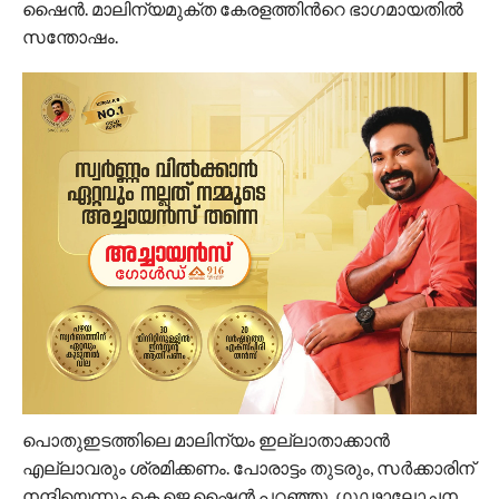
ഷൈൻ. മാലിന്യമുക്ത കേരളത്തിന്‍റെ ഭാഗമായതിൽ
സന്തോഷം.
പൊതുഇടത്തിലെ മാലിന്യം ഇല്ലാതാക്കാൻ
എല്ലാവരും ശ്രമിക്കണം. പോരാട്ടം തുടരും, സർക്കാരിന്
നന്ദിയെന്നും കെ ജെ ഷൈൻ പറഞ്ഞു. ഗൂഢാലോചന