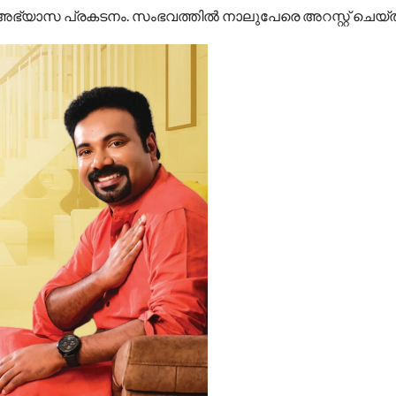
ഭ്യാസ പ്രകടനം. സംഭവത്തിൽ നാലുപേരെ അറസ്റ്റ് ചെയ്ത