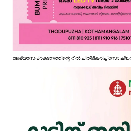
അഭ്യാസപ്രകടനത്തിന്റെ റീൽ ചിത്രീകരിച്ച് സോഷ്യൽ മ