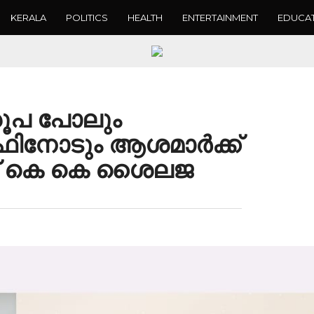
KERALA
POLITICS
HEALTH
ENTERTAINMENT
EDUCA
രൂപ പോലും
എഫിനോടും ആശമാർക്ക്
ച്ച് കെ കെ ശൈലജ