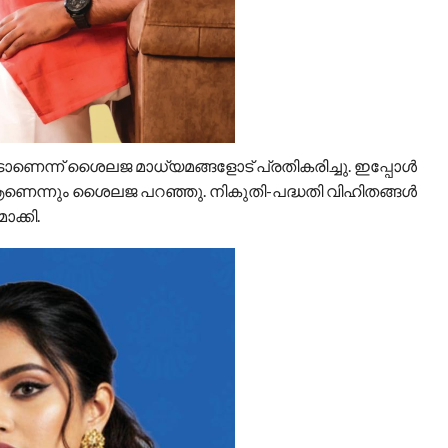
ടാണെന്ന് ശൈലജ മാധ്യമങ്ങളോട് പ്രതികരിച്ചു. ഇപ്പോള്‍
്‍ ആണെന്നും ശൈലജ പറഞ്ഞു. നികുതി-പദ്ധതി വിഹിതങ്ങള്‍
ാക്കി.