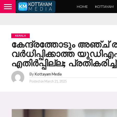
HOME
KOTTAYAM
KERALA
കേന്ദ്രത്തോടും അഞ്ച് 
വർധിപ്പിക്കാത്ത യുഡി
എതിർപ്പില്ല; പ്രതികരി
By
Kottayam Media
Posted on
March 21, 2025