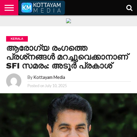
HOME
KERALA
KOTTAYAM
POLITICS
HEALTH
ENTERTAINMENT
TECH
EDUCATION
KERALA
ആരോഗ്യ രംഗത്തെ
പ്രശ്‌നങ്ങൾ മറച്ചുവെക്കാനാണ്
SFI സമരം: അടൂർ പ്രകാശ്
By
Kottayam Media
Posted on
July 10, 2025