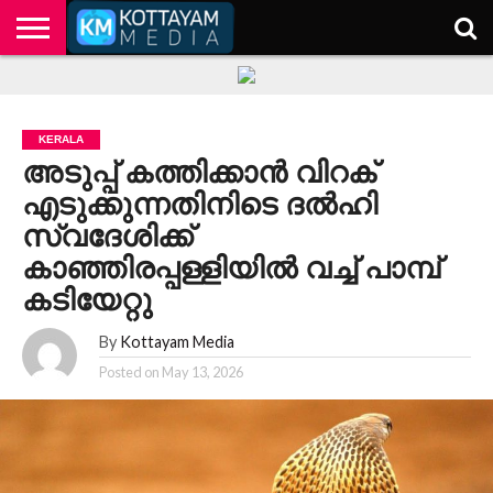
HOME
KERALA
KOTTAYAM
POLITICS
HEALTH
ENTERTAINMENT
TECH
EDUCATION
KERALA
അടുപ്പ് കത്തിക്കാൻ വിറക്
എടുക്കുന്നതിനിടെ ദൽഹി
സ്വദേശിക്ക്
കാഞ്ഞിരപ്പള്ളിയിൽ വച്ച് പാമ്പ്
കടിയേറ്റു
By
Kottayam Media
Posted on
May 13, 2026