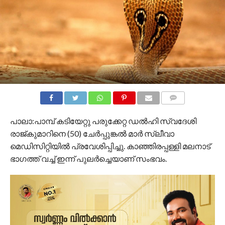
COMMENTS
പാലാ:പാമ്പ് കടിയേറ്റു പരുക്കേറ്റ ഡൽഹി സ്വ​ദേശി
രാജ്കുമാറിനെ (50) ചേർപ്പുങ്കൽ മാർ സ്ലീവാ
മെഡിസിറ്റിയിൽ പ്രവേശിപ്പിച്ചു. കാഞ്ഞിരപ്പള്ളി മലനാട്
ഭാ​ഗത്ത് വച്ച് ഇന്ന് പുലർച്ചെയാണ് സംഭവം.