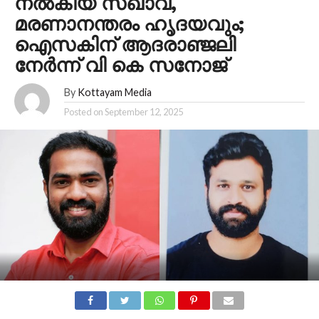
നല്‍കിയ സഖാവ്,
മരണാനന്തരം ഹൃദയവും;
ഐസകിന് ആദരാഞ്ജലി
നേര്‍ന്ന് വി കെ സനോജ്
By
Kottayam Media
Posted on
September 12, 2025