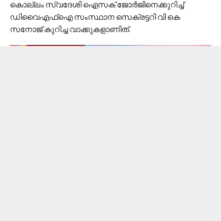
കൊല്ലം സ്വദേശി ഐസക് ജോര്‍ജിനെക്കുറിച്ച്
ഡിവൈഎഫ്‌ഐ സംസ്ഥാന സെക്രട്ടറി വി കെ
സനോജ് കുറിച്ച വാക്കുകളാണിത്.