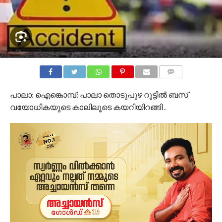
COMMENTS
പാലാ: ഐങ്കൊമ്പ്: പാലാ തൊടുപുഴ റൂട്ടിൽ ബസ്
വയോധികയുടെ കാലിലൂടെ കയറിയിറങ്ങി .