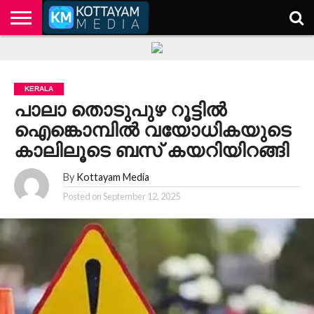
HOME
KERALA
KOTTAYAM
POLITICS
HEALTH
ENTERTAINMENT
TECH
EDUCATION
KERALA
പാലാ തൊടുപുഴ റൂട്ടിൽ
ഐങ്കൊമ്പിൽ വയോധികയുടെ
കാലിലൂടെ ബസ് കയറിയിറങ്ങി
By
Kottayam Media
Posted on
September 12, 2025