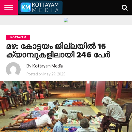
HOME
KERALA
KOTTAYAM
POLITICS
HEALTH
ENTERTAINMENT
TECH
EDUCATION
KOTTAYAM
മഴ: കോട്ടയം ജില്ലയിൽ 15
ക്യാമ്പുകളിലായി 246 പേർ
By
Kottayam Media
Posted on
May 29, 2025