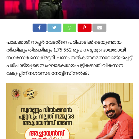
പാലക്കാട്: റാപ്പർ വേടൻ്റെ പരിപാടിക്കിടെയുണ്ടായ
തിക്കിലും തിരക്കിലും 1,75,552 രൂപ നഷ്ടമുണ്ടായതായി
നഗരസഭ സെക്രട്ടറി. പണം നൽകണമെന്നാവശ്യപ്പെട്ട്
പരിപാടിയുടെ സംഘാടകരായ പട്ടികജാതി വികസന
വകുപ്പിന് നഗരസഭ നോട്ടീസ് നൽകി.