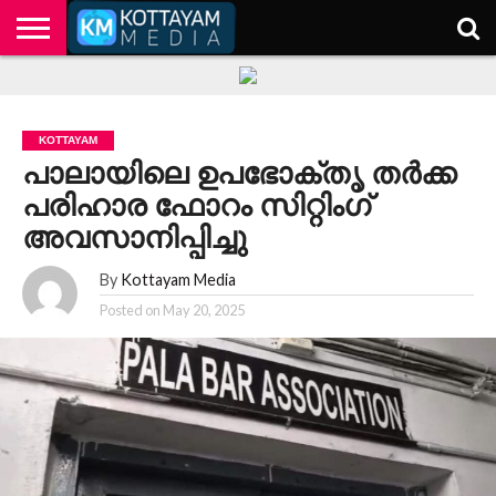
HOME
KERALA
KOTTAYAM
POLITICS
HEALTH
ENTERTAINMENT
TECH
EDUCATION
KOTTAYAM
പാലായിലെ ഉപഭോക്തൃ തർക്ക
പരിഹാര ഫോറം സിറ്റിംഗ്
അവസാനിപ്പിച്ചു
By
Kottayam Media
Posted on
May 20, 2025