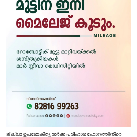
ജില്ലാ ഉപഭോക്തൃ തർക്ക പരിഹാര ഫോറത്തിൻ്റെ