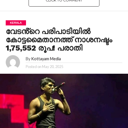
CLICK TO COMMENT
KERALA
വേടൻ്റെ പരിപാടിയിൽ
കോട്ടമൈതാനത്ത് നാശനഷ്ടം
1,75,552 രൂപ! പരാതി
By
Kottayam Media
Posted on
May 20, 2025