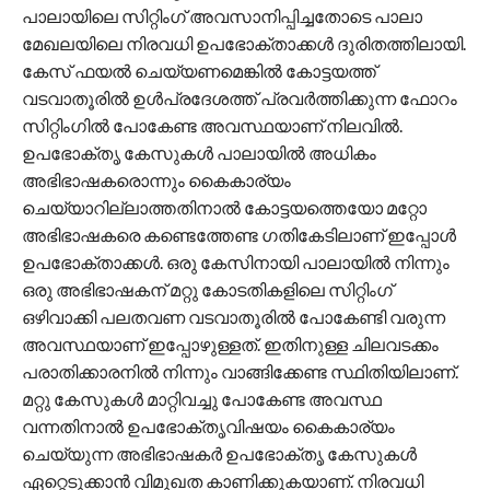
പാലായിലെ സിറ്റിംഗ് അവസാനിപ്പിച്ചതോടെ പാലാ
മേഖലയിലെ നിരവധി ഉപഭോക്താക്കൾ ദുരിതത്തിലായി.
കേസ് ഫയൽ ചെയ്യണമെങ്കിൽ കോട്ടയത്ത്
വടവാതൂരിൽ ഉൾപ്രദേശത്ത് പ്രവർത്തിക്കുന്ന ഫോറം
സിറ്റിംഗിൽ പോകേണ്ട അവസ്ഥയാണ് നിലവിൽ.
ഉപഭോക്തൃ കേസുകൾ പാലായിൽ അധികം
അഭിഭാഷകരൊന്നും കൈകാര്യം
ചെയ്യാറില്ലാത്തതിനാൽ കോട്ടയത്തെയോ മറ്റോ
അഭിഭാഷകരെ കണ്ടെത്തേണ്ട ഗതികേടിലാണ് ഇപ്പോൾ
ഉപഭോക്താക്കൾ. ഒരു കേസിനായി പാലായിൽ നിന്നും
ഒരു അഭിഭാഷകന് മറ്റു കോടതികളിലെ സിറ്റിംഗ്
ഒഴിവാക്കി പലതവണ വടവാതൂരിൽ പോകേണ്ടി വരുന്ന
അവസ്ഥയാണ് ഇപ്പോഴുള്ളത്. ഇതിനുള്ള ചിലവടക്കം
പരാതിക്കാരനിൽ നിന്നും വാങ്ങിക്കേണ്ട സ്ഥിതിയിലാണ്.
മറ്റു കേസുകൾ മാറ്റിവച്ചു പോകേണ്ട അവസ്ഥ
വന്നതിനാൽ ഉപഭോക്തൃവിഷയം കൈകാര്യം
ചെയ്യുന്ന അഭിഭാഷകർ ഉപഭോക്തൃ കേസുകൾ
ഏറ്റെടുക്കാൻ വിമുഖത കാണിക്കുകയാണ്. നിരവധി