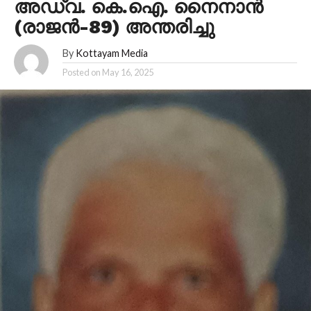
അഡ്വ. കെ.ഐ. നൈനാൻ
(രാജൻ-89) അന്തരിച്ചു
By
Kottayam Media
Posted on
May 16, 2025