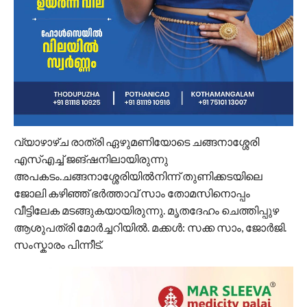
വ്യാഴാഴ്ച രാത്രി ഏഴുമണിയോടെ ചങ്ങനാശ്ശേരി
എസ്എച്ച് ജങ്ഷനിലായിരുന്നു
അപകടം.ചങ്ങനാശ്ശേരിയിൽനിന്ന് തുണിക്കടയിലെ
ജോലി കഴിഞ്ഞ് ഭർത്താവ് സാം തോമസിനൊപ്പം
വീട്ടിലേക മടങ്ങുകയായിരുന്നു. മൃതദേഹം ചെത്തിപ്പുഴ
ആശുപത്രി മോർച്ചറിയിൽ. മക്കൾ: സക്ക സാം, ജോർജി.
സംസ്കാരം പിന്നീട്.