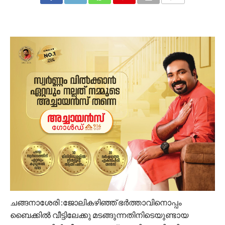
COMMENTS
ചങ്ങനാശേരി :ജോലികഴിഞ്ഞ് ഭർത്താവിനൊപ്പം
ബൈക്കിൽ വീട്ടിലേക്കു മടങ്ങുന്നതിനിടെയുണ്ടായ