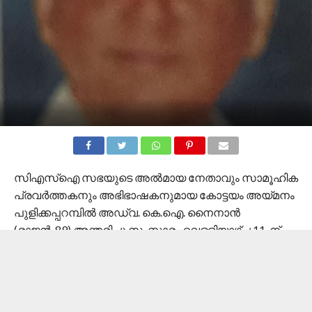
സിഎസ്‌ഐ സഭയുടെ അൽമായ നേതാവും സാമൂഹിക
പ്രവർത്തകനും അഭിഭാഷകനുമായ കോട്ടയം അയ്മനം
പുളിക്കപ്പറമ്പിൽ അഡ്വ. കെ.ഐ. നൈനാൻ
(രാജൻ-89) അന്തരിച്ചു.സംസ്ക്കാരം വെള്ളിയാഴ്ച 11-ന്
വീട്ടിലെ ശുശ്രൂഷയ്ക്കു ശേഷം ഒളശ്ശ സെയ്ന്റ് മാർക്ക്
സിഎസ്ഐ പള്ളി സെമിത്തേരിയിൽ.