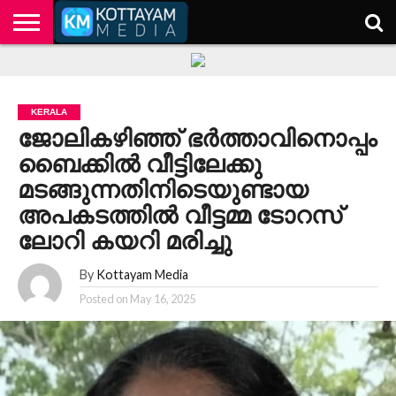
HOME
KERALA
KOTTAYAM
POLITICS
HEALTH
ENTERTAINMENT
TECH
EDUCATION
KERALA
ജോലികഴിഞ്ഞ് ഭർത്താവിനൊപ്പം
ബൈക്കിൽ വീട്ടിലേക്കു
മടങ്ങുന്നതിനിടെയുണ്ടായ
അപകടത്തിൽ വീട്ടമ്മ ടോറസ്
ലോറി കയറി മരിച്ചു
By
Kottayam Media
Posted on
May 16, 2025