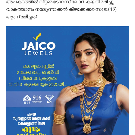
അപകടത്തിൽ വീട്ടമ്മ ടോറസ് ലോറി കയറി മരിച്ചു.
വാകത്താനം നാലുന്നാക്കൽ കിഴക്കേക്കര സുജ (49)
ആണ് മരിച്ചത്.