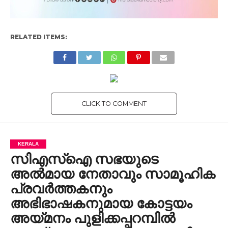
RELATED ITEMS:
CLICK TO COMMENT
KERALA
സിഎസ്‌ഐ സഭയുടെ
അൽമായ നേതാവും സാമൂഹിക
പ്രവർത്തകനും
അഭിഭാഷകനുമായ കോട്ടയം
അയ്മനം പുളിക്കപ്പറമ്പിൽ