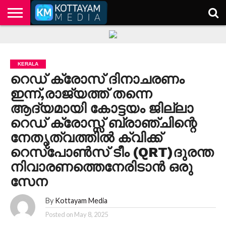
HOME
KERALA
KOTTAYAM
POLITICS
HEALTH
ENTERTAINMENT
TECH
EDUCATION
KERALA
റെഡ് ക്രോസ് ദിനാചരണം
ഇന്ന്,രാജ്യത്ത് തന്നെ
ആദ്യമായി കോട്ടയം ജില്ലാ
റെഡ് ക്രോസ്സ് ബ്രാഞ്ചിന്റെ
നേതൃത്വത്തിൽ ക്വിക്ക്
റെസ്പോൺസ് ടീം (QRT)ദുരന്ത
നിവാരണത്തെനേരിടാൻ ഒരു
സേന
By
Kottayam Media
Posted on
May 8, 2025