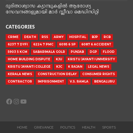
ദുരിതാശ്വാസ ക്യാമ്പുകളിൽ ആരോഗ്യ
സേവനങ്ങളുമായി മാർ സ്ലീവാ മെഡിസിറ്റി
CATEGORIES
CRIME
DEATH
RSS
ARMY
HOSPITAL
BJP
RCB
6237 7 DYFI
6224 7 PMC
6095 6 SP
6087 6 ACCIDENT
5903 5 KCM
SABARIMALA GOLR
PUNJAB
DGP
FLOOD
HOME BUILDING DISPUTE
KJU
KRISTU JAYANTI UNIVERSITY
KRISTU JAYANTI COLLEGE
KJC
K RAJAN
LEGAL NEWS
KERALA NEWS
CONSTRUCTION DELAY
CONSUMER RIGHTS
CONTRACTOR
IMPRISONMENT
V.S. RAMLA
BENGALURU
Facebook
Instagram
YouTube
HOME
GRIEVANCE
POLITICS
HEALTH
SPORTS