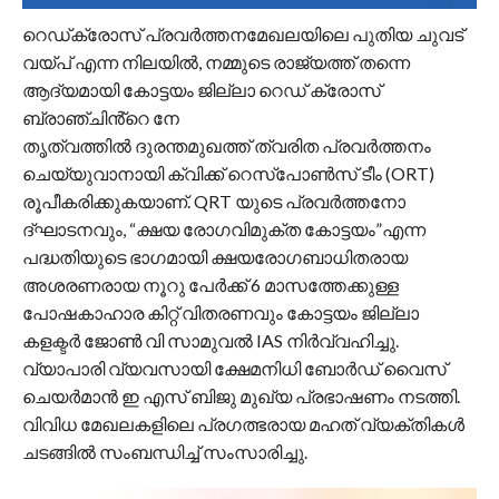
റെഡ്ക്രോസ് പ്രവർത്തനമേഖലയിലെ പുതിയ ചുവട്
വയ്പ് എന്ന നിലയിൽ, നമ്മുടെ രാജ്യത്ത് തന്നെ
ആദ്യമായി കോട്ടയം ജില്ലാ റെഡ് ക്രോസ്
ബ്രാഞ്ചിൻ്റെ നേ
തൃത്വത്തിൽ ദുരന്തമുഖത്ത് ത്വരിത പ്രവർത്തനം
ചെയ്യുവാനായി ക്വിക്ക് റെസ്പോൺസ് ടീം (ORT)
രൂപീകരിക്കുകയാണ്. QRT യുടെ പ്രവർത്തനോ
ദ്ഘാടനവും, “ക്ഷയ രോഗവിമുക്ത കോട്ടയം”എന്ന
പദ്ധതിയുടെ ഭാഗമായി ക്ഷയരോഗബാധിതരായ
അശരണരായ നൂറു പേർക്ക് 6 മാസത്തേക്കുള്ള
പോഷകാഹാര കിറ്റ് വിതരണവും കോട്ടയം ജില്ലാ
കളക്ടർ ജോൺ വി സാമുവൽ IAS നിർവ്വഹിച്ചു.
വ്യാപാരി വ്യവസായി ക്ഷേമനിധി ബോർഡ് വൈസ്
ചെയർമാൻ ഇ എസ് ബിജു മുഖ്യ പ്രഭാഷണം നടത്തി.
വിവിധ മേഖലകളിലെ പ്രഗത്ഭരായ മഹത് വ്യക്തികൾ
ചടങ്ങിൽ സംബന്ധിച്ച് സംസാരിച്ചു.