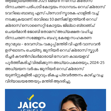
ആഭിമുഖ്യത്തിൽ 2025 മെയ് 8 ന് റെഡ് ക്രോസ്
ദിനാചരണ പരിപാടി കോട്ടയം നാഗമ്പടം റെഡ് ക്രോസ്
ടവറിലെ ബാബു എസ് പ്രസാദ് സ്മാരക ഹാളിൽ വച്ച്
നടക്കുകയാണ്. രാവിലെ 10 മണിക്ക് ഇന്ത്യൻ റെഡ്
ക്രോസ് സൊസൈറ്റി കോട്ടയം ജില്ലാ ബ്രാഞ്ച്
ചെയർമാൻ ജോബി തോമസ് അധ്യക്ഷത വഹിച്ച
ദിനാചരണ സമ്മേളനം ബഹു കേരള സഹകരണ
തുറമുഖ – ദേവസ്വം വകുപ്പ് മന്ത്രി വി എൻ വാസവൻ
ഉദ്ഘാടനം ചെയ്തു. ജൂനിയർ റെഡ് ക്രോസ് സ്കൂൾ
ടീച്ചർ കൗൺസിലർമാരായി സേവന കാലയളവ്
പൂർത്തീകരിച്ച് വിരമിക്കുന്ന അധ്യാപകരെയും, 2024-25
അധ്യയന വർഷം ജൂനിയർ റെഡ് ക്രോസ്
യൂണിറ്റുകളിൽ ഏറ്റവും മികച്ച പ്രവർത്തനം കാഴ്ച്ച വച്ച
വിദ്യാലയത്തേയും മന്ത്രി ആദരിച്ചു.