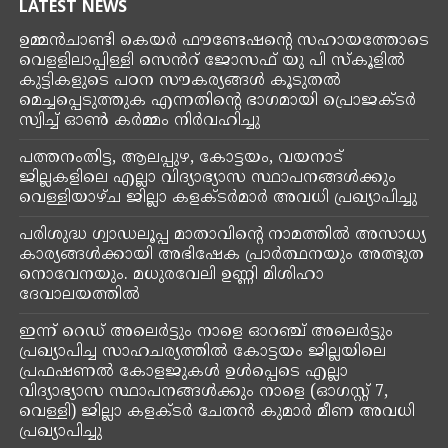
LATEST NEWS
ഉമ്മൻ‌ചാണ്ടി കെയർ ഫൗണ്ടേഷൻ്റെ സഹായത്തോടെ
വെളളിലാപ്പിള്ളി സെൻറ് ജോസഫ് യു പി സ്കൂളിൽ
കുട്ടികളുടെ പഠന സൗകര്യങ്ങൾ കൂടുതൽ
മെച്ചപ്പെടുത്തുക എന്നതിന്റെ ഭാഗമായി പ്രൊജക്ടർ
സ്വിച്ച് ഓൺ കർമ്മം നിർവഹിച്ചു
പത്തനംതിട്ട, ആലപ്പുഴ, കോട്ടയം, വയനാട്
ജില്ലകളിലെ എല്ലാ വിദ്യാഭ്യാസ സ്ഥാപനങ്ങൾക്കും
വെള്ളിയാഴ്ച ജില്ലാ കളക്ടർമാർ അവധി പ്രഖ്യാപിച്ചു
പരിശുദ്ധ ഗ്വാഡലൂപ്പ മാതാവിന്റെ നാമത്തിൽ അസാധ്യ
കാര്യങ്ങൾക്കായി അഭിഷേക പ്രാർത്ഥനയും അത്ഭുത
നൊവേനയും. മധുരവേലി ഉണ്ണി മിശിഹാ
ദേവാലയത്തിൽ
ഇന്ന് റെഡ് അലെർട്ടും നാളെ ഓറഞ്ച് അലെർട്ടും
പ്രഖ്യാപിച്ച സാഹചര്യത്തിൽ കോട്ടയം ജില്ലയിലെ
പ്രഫഷണൽ കോളജുകൾ ഉൾപ്പെടെ എല്ലാ
വിദ്യാഭ്യാസ സ്ഥാപനങ്ങൾക്കും നാളെ (ഓഗസ്റ്റ് 7,
വെള്ളി) ജില്ലാ കളക്ടർ ചേതൻ കുമാർ മീണ അവധി
പ്രഖ്യാപിച്ചു