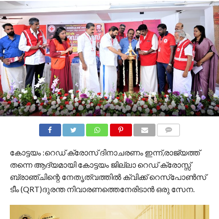
COMMENTS
കോട്ടയം :റെഡ് ക്രോസ് ദിനാചരണം ഇന്ന്,രാജ്യത്ത്
തന്നെ ആദ്യമായി കോട്ടയം ജില്ലാ റെഡ് ക്രോസ്സ്
ബ്രാഞ്ചിന്റെ നേതൃത്വത്തിൽ ക്വിക്ക് റെസ്പോൺസ്
ടീം (QRT)ദുരന്ത നിവാരണത്തെനേരിടാൻ ഒരു സേന.