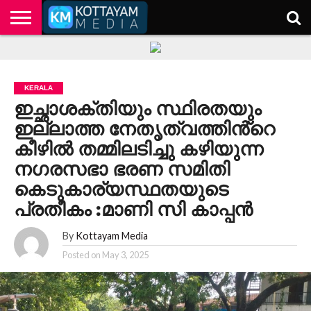
HOME
KERALA
KOTTAYAM
POLITICS
HEALTH
ENTERTAINMENT
TECH
EDUCATION
KERALA
ഇച്ഛാശക്തിയും സ്ഥിരതയും
ഇല്ലാത്ത നേതൃത്വത്തിൻ്റെ
കീഴിൽ തമ്മിലടിച്ചു കഴിയുന്ന
നഗരസഭാ ഭരണ സമിതി
കെടുകാര്യസ്ഥതയുടെ
പ്രതീകം :മാണി സി കാപ്പൻ
By
Kottayam Media
Posted on
May 3, 2025