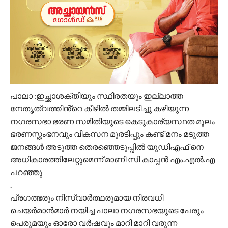
പാലാ :ഇച്ഛാശക്തിയും സ്ഥിരതയും ഇല്ലാത്ത
നേതൃത്വത്തിൻ്റെ കീഴിൽ തമ്മിലടിച്ചു കഴിയുന്ന
നഗരസഭാ ഭരണ സമിതിയുടെ കെടുകാര്യസ്ഥത മൂലം
ഭരണസ്തംഭനവും വികസന മുരടിപ്പും കണ്ട് മനം മടുത്ത
ജനങ്ങൾ അടുത്ത തെരഞ്ഞെടുപ്പിൽ യുഡിഎഫ് നെ
അധികാരത്തിലേറ്റുമെന്ന് മാണി സി കാപ്പൻ എം.എൽ.എ
പറഞ്ഞു
.
പ്രഗത്ഭരും നിസ്വാർത്ഥരുമായ നിരവധി
ചെയർമാൻമാർ നയിച്ച പാലാ നഗരസഭയുടെ പേരും
പെരുമയും ഓരോ വർഷവും മാറി മാറി വരുന്ന