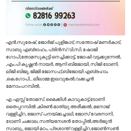
എൻ.സുരേഷ്, ജോർജ് പുളിങ്കാട്, സന്തോഷ് മണർകാട്,
സാബു എബ്രാഹം, പ്രിൻസ് വി.സി, ഷോജി
ഗോപി,തോമസുകുട്ടി നെച്ചിക്കാട്ട്, ജോഷി വട്ടക്കുന്നേൽ,
,എം.പി കൃഷ്ണൻ നായർ, ആനി ബിജോയി, സിജി ടോണി,
ലിജി ബിജു, ജിമ്മി ജോസഫ്,ബിജോയി എബ്രഹാം
,കെ.ഗോപി, , ലീലാമ്മ ഇലവുങ്കൽ,വക്കച്ചൻ
മേനാംപറമ്പിൽ,
എ .എസ്സ് തോമസ്, മൈക്കിൾ കാവുകാട്ട്,ടോണി
തൈപ്പറമ്പിൽ ,കിരൺ മാത്യു അരീക്കൽ, മനോജ്
വള്ളിച്ചിറ, ജോസ് പനയ്ക്കച്ചാലി, ജോസ് വേരനാനി,
ടോണി ചക്കാല, സത്യനേശൻ തോപ്പിൽ,അർജുൻ
സാബു,, ജോയി മഠം, പ്രശാന്ത് വള്ളിച്ചിറ,ജോൺസൺ