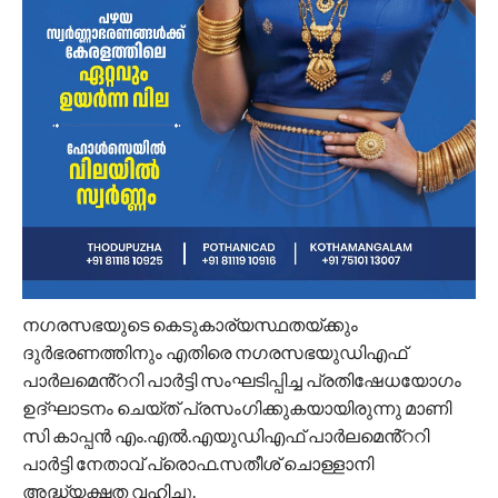
നഗരസഭയുടെ കെടുകാര്യസ്ഥതയ്ക്കും
ദുർഭരണത്തിനും എതിരെ നഗരസഭയുഡിഎഫ്
പാർലമെൻ്ററി പാർട്ടി സംഘടിപ്പിച്ച പ്രതിഷേധയോഗം
ഉദ്ഘാടനം ചെയ്ത് പ്രസംഗിക്കുകയായിരുന്നു മാണി
സി കാപ്പൻ എം.എൽ.എയുഡിഎഫ് പാർലമെൻ്ററി
പാർട്ടി നേതാവ് പ്രൊഫ.സതീശ് ചൊള്ളാനി
അദ്ധ്യക്ഷത വഹിച്ചു.