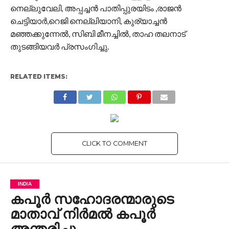
നെല്ലുവേലി, അപ്പച്ചൻ പാതിപ്പുരയിടം ,രാജൻ
ചെട്ടിയാർ,റെജി നെല്ലിയാനി, കുര്യാച്ചൻ
മഞ്ഞക്കുന്നേൽ, സിബി മീനച്ചിൽ, താഹ തലനാട്
തുടങ്ങിയവർ പ്രസംഗിച്ചു.
RELATED ITEMS:
CLICK TO COMMENT
INDIA
കപൂര്‍ സഹോദരന്മാരുടെ
മാതാവ് നിര്‍മല്‍ കപൂര്‍