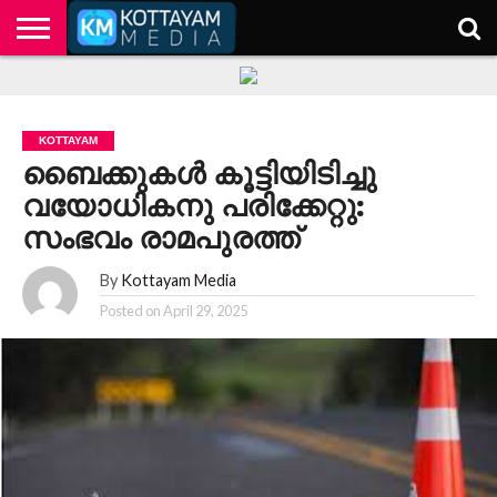
HOME
KERALA
KOTTAYAM
POLITICS
HEALTH
ENTERTAINMENT
TECH
EDUCATION
KOTTAYAM
ബൈക്കുകൾ കൂട്ടിയിടിച്ചു
വയോധികനു പരിക്കേറ്റു:
സംഭവം രാമപുരത്ത്
By
Kottayam Media
Posted on
April 29, 2025