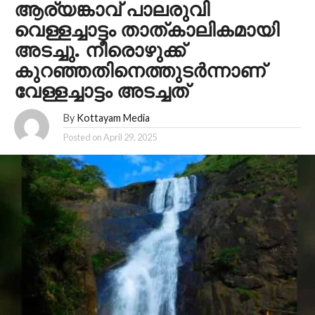
ആര്യങ്കാവ് പാലരുവി
വെള്ളച്ചാട്ടം താത്കാലികമായി
അടച്ചു. നീരൊഴുക്ക്
കുറഞ്ഞതിനെത്തുടർന്നാണ്
വേള്ളച്ചാട്ടം അടച്ചത്
By
Kottayam Media
Posted on
April 29, 2025