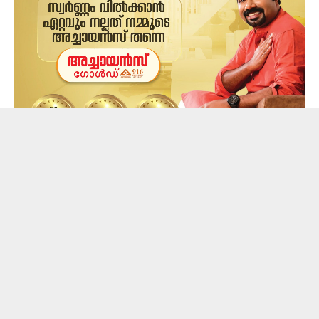
ജലപാതത്തിലെ അറ്റകുറ്റപ്പണികൾ
മഴക്കാലത്തിനുമുൻപ്‌ പൂർത്തിയാക്കാനും ഇടവേള
നൽകേണ്ടതുണ്ട്. എല്ലാവർഷവും മാർച്ച്, ഏപ്രിൽ
മാസങ്ങളിൽ ജലപാതം അടച്ചിടാറുണ്ടെങ്കിലും
ഇത്തവണ സീസൺ നീണ്ടുപോകുകയായിരുന്നു.
മഴക്കാലമാകുന്നതോടെ വീണ്ടും സഞ്ചാരികളെ
വെള്ളച്ചാട്ടത്തിലേക്ക് പ്രവേശിപ്പിച്ചു തുടങ്ങും.