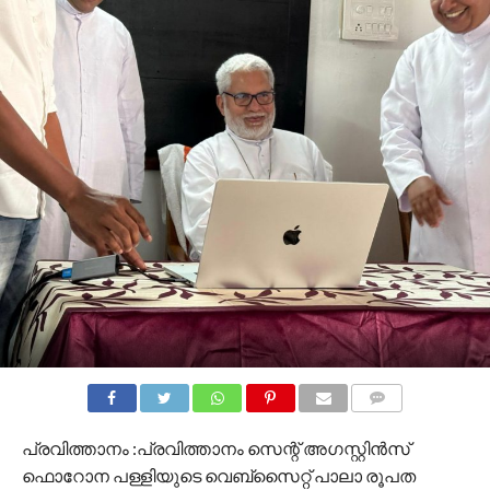
COMMENTS
പ്രവിത്താനം :പ്രവിത്താനം സെന്റ് അഗസ്റ്റിൻസ്
ഫൊറോന പള്ളിയുടെ വെബ്സൈറ്റ് പാലാ രൂപത