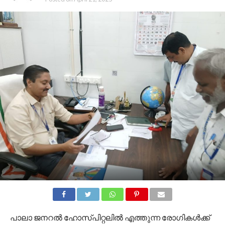
പാലാ ജനറൽ ഹോസ്‌പിറ്റലിൽ എത്തുന്ന രോഗികൾക്ക്