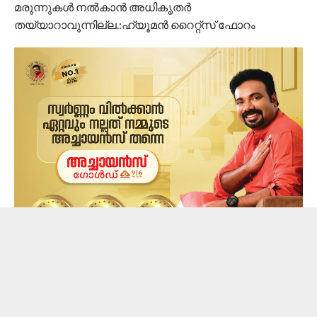
മരുന്നുകൾ നൽകാൻ അധികൃതർ
തയ്യാറാവുന്നില്ല.:ഹ്യൂമൻ റൈറ്റ്സ് ഫോറം
കൈ കാലുകളിലെ മുറിവുകൾ വച്ച് കെട്ടാനാവശ്യമായ
മരുന്നുകൾപോലും പുറത്തുനിന്നു വാങ്ങി
നൽകുവാനാണ് ആവശ്യപ്പെടുന്നത്. നിസ്സാര