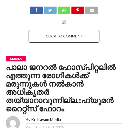
CLICK TO COMMENT
KERALA
പാലാ ജനറൽ ഹോസ്‌പിറ്റലിൽ
എത്തുന്ന രോഗികൾക്ക്
മരുന്നുകൾ നൽകാൻ
അധികൃതർ
തയ്യാറാവുന്നില്ല.:ഹ്യൂമൻ
റൈറ്റ്സ് ഫോറം
By
Kottayam Media
Posted on
April 21, 2025