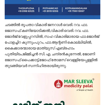
ചടങ്ങിൽ രൂപതാ വികാരി ജനറാൾ വെരി. റവ. ഫാ.
ജോസഫ് കണിയോടിക്കൽ,വികാരി വെരി. റവ. ഫാ.
ജോർജ് വേളുപ്പറമ്പിൽ, സഹ വികാരിമാരായ ഫാ.ജോർജ്
പോളച്ചിറ കുന്നുംപുറം, ഫാ.ആന്റണി കൊല്ലിയിൽ,
കൈക്കാരന്മാരായ മാത്യൂസ് എബ്രഹാം
പുതിയിടം,ജിമ്മിച്ചൻ സി. എ. ചന്ദ്രൻകുന്നേൽ, ജോണി
ജോസഫ് പൈക്കാട്ട്,ജോഫ് തോമസ് വെള്ളിയേപ്പള്ളിൽ
തുടങ്ങിയവർ സന്നിഹിതരായിരുന്നു.