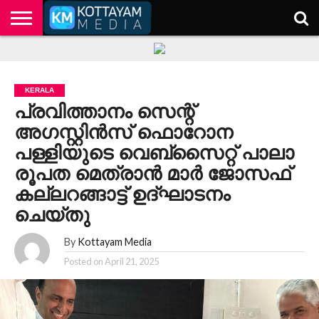
HOME
KERALA
KOTTAYAM
POLITICS
HEALTH
ENTERTAINMENT
TECH
EDUCATION
KERALA
പ്രവിത്താനം സെന്റ്
അഗസ്റ്റിൻസ് ഫൊറോന
പള്ളിയുടെ വെബ്സൈറ്റ് പാലാ
രൂപത മെത്രാൻ മാർ ജോസഫ്
കല്ലറങ്ങാട്ട് ഉദ്ഘാടനം
ചെയ്തു
By
Kottayam Media
Posted on
April 21, 2025