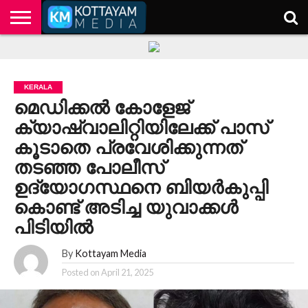
HOME
KERALA
KOTTAYAM
POLITICS
HEALTH
ENTERTAINMENT
TECH
EDUCATION
KERALA
മെഡിക്കൽ കോളേജ്
ക്യാഷ്വാലിറ്റിയിലേക്ക് പാസ്
കൂടാതെ പ്രവേശിക്കുന്നത്
തടഞ്ഞ പോലീസ്
ഉദ്യോഗസ്ഥനെ ബിയർകുപ്പി
കൊണ്ട് അടിച്ച യുവാക്കൾ
പിടിയിൽ
By
Kottayam Media
Posted on
April 21, 2025