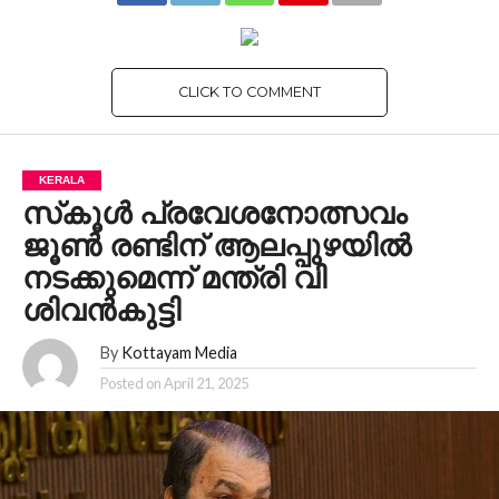
CLICK TO COMMENT
KERALA
സ്‌കൂൾ പ്രവേശനോത്സവം
ജൂൺ രണ്ടിന് ആലപ്പുഴയിൽ
നടക്കുമെന്ന് മന്ത്രി വി
ശിവൻകുട്ടി
By
Kottayam Media
Posted on
April 21, 2025