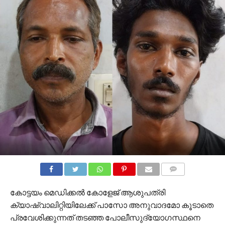
COMMENTS
കോട്ടയം മെഡിക്കൽ കോളേജ് ആശുപത്രി
ക്യാഷ്വാലിറ്റിയിലേക്ക് പാസോ അനുവാദമോ കൂടാതെ
പ്രവേശിക്കുന്നത് തടഞ്ഞ പോലീസുദ്യോഗസ്ഥനെ