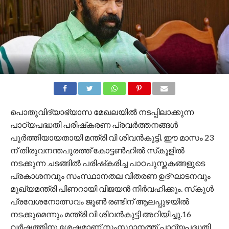
പൊതുവിദ്യാഭ്യാസ മേഖലയിൽ നടപ്പിലാക്കുന്ന
പാഠ്യപദ്ധതി പരിഷ്‌കരണ പ്രവർത്തനങ്ങൾ
പൂർത്തിയായതായി മന്ത്രി വി ശിവൻകുട്ടി. ഈ മാസം 23
ന് തിരുവനന്തപുരത്ത് കോട്ടൺഹിൽ സ്‌കൂളിൽ
നടക്കുന്ന ചടങ്ങിൽ പരിഷ്‌കരിച്ച പാഠപുസ്തകങ്ങളുടെ
പ്രകാശനവും സംസ്ഥാനതല വിതരണ ഉദ്ഘാടനവും
മുഖ്യമന്ത്രി പിണറായി വിജയൻ നിർവഹിക്കും. സ്‌കൂൾ
പ്രവേശനോത്സവം ജൂൺ രണ്ടിന് ആലപ്പുഴയിൽ
നടക്കുമെന്നും മന്ത്രി വി ശിവൻകുട്ടി അറിയിച്ചു.16
വർഷത്തിനു ശേഷമാണ് സംസ്ഥാനത്ത് പാഠ്യപദ്ധതി