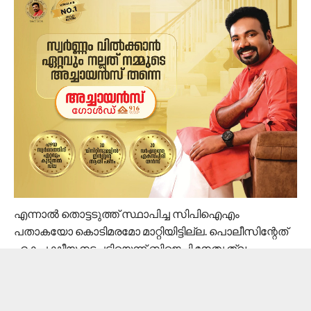
എന്നാല്‍ തൊട്ടടുത്ത് സ്ഥാപിച്ച സിപിഐഎം
പതാകയോ കൊടിമരമോ മാറ്റിയിട്ടില്ല. പൊലീസിന്റേത്
ഏകപക്ഷീയ നടപടിയെന്ന് ബിജെപി നേതൃത്വം
ആരോപിച്ചു.