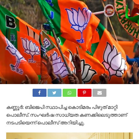
കണ്ണൂര്‍: ബിജെപി സ്ഥാപിച്ച കൊടിമരം പിഴുത് മാറ്റി
പൊലീസ്. സംഘര്‍ഷ സാധ്യത കണക്കിലെടുത്താണ്
നടപടിയെന്ന് പൊലീസ് അറിയിച്ചു.