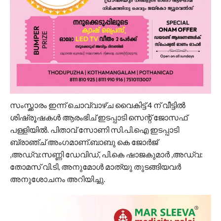
സംസ്ക്കാരം ഇന്ന് ചൊവ്വാഴ്ച വൈകിട്ട് 4 ന് വീട്ടിൽ
ശിഷ്രൂഷകൾ ആരംഭിച് ഇടപ്പാടി സെന്റ് ജോസഫ്
പള്ളിയിൽ. പിതാവ് സോണി സി.പി.ഐ ഇടപ്പാടി
ബ്രാഞ്ച് അംഗമാണ്.ബാബു കെ ജോർജ്
,അഡ്വ:സണ്ണി ഡേവിഡ്, പി.കെ ഷാജകുമാർ ,അഡ്വ:
തോമസ് വി.ടി, അനുമോൾ മാത്യു തുടങ്ങിയവർ
അനുശോചനം അറിയിച്ചു.