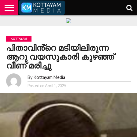
HOME
KERALA
KOTTAYAM
POLITICS
HEALTH
ENTERTAINMENT
TECH
EDUCATION
KOTTAYAM
പിതാവിൻ്റെ മടിയിലിരുന്ന
ആറു വയസുകാരി കുഴഞ്ഞ്
വീണ് മരിച്ചു
By
Kottayam Media
Posted on
April 1, 2025