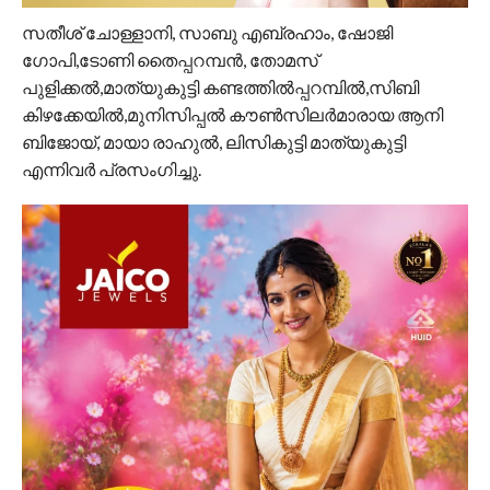
സതീശ് ചോള്ളാനി, സാബു എബ്രഹാം, ഷോജി
ഗോപി,ടോണി തൈപ്പറമ്പൻ, തോമസ്
പുളിക്കൽ,മാത്യുകുട്ടി കണ്ടത്തിൽപ്പറമ്പിൽ,സിബി
കിഴക്കേയിൽ,മുനിസിപ്പൽ കൗൺസിലർമാരായ ആനി
ബിജോയ്‌, മായാ രാഹുൽ, ലിസികുട്ടി മാത്യുകുട്ടി
എന്നിവർ പ്രസംഗിച്ചു.