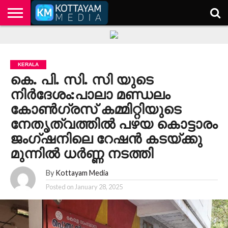
HOME
KERALA
KOTTAYAM
POLITICS
HEALTH
ENTERTAINMENT
TECH
EDUCATION
KERALA
കെ. പി. സി. സി യുടെ
നിർദേശം:പാലാ മണ്ഡലം
കോൺഗ്രസ്‌ കമ്മിറ്റിയുടെ
നേതൃത്വത്തിൽ പഴയ കൊട്ടാരം
ജംഗ്ഷനിലെ റേഷൻ കടയ്ക്കു
മുന്നിൽ ധർണ്ണ നടത്തി
By
Kottayam Media
Posted on
January 28, 2025