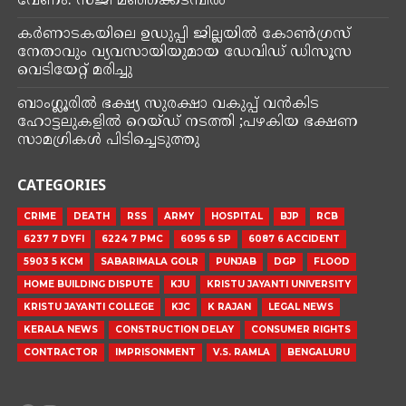
വേണം: സജി മഞ്ഞക്കടമ്പിൽ
കർണാടകയിലെ ഉഡുപ്പി ജില്ലയില്‍ കോണ്‍ഗ്രസ്
നേതാവും വ്യവസായിയുമായ ഡേവിഡ് ഡിസൂസ
വെടിയേറ്റ് മരിച്ചു
ബാംഗ്ലൂരിൽ ഭക്ഷ്യ സുരക്ഷാ വകുപ്പ് വൻകിട
ഹോട്ടലുകളിൽ റെയ്‌ഡ്‌ നടത്തി ;പഴകിയ ഭക്ഷണ
സാമഗ്രികൾ പിടിച്ചെടുത്തു
CATEGORIES
CRIME
DEATH
RSS
ARMY
HOSPITAL
BJP
RCB
6237 7 DYFI
6224 7 PMC
6095 6 SP
6087 6 ACCIDENT
5903 5 KCM
SABARIMALA GOLR
PUNJAB
DGP
FLOOD
HOME BUILDING DISPUTE
KJU
KRISTU JAYANTI UNIVERSITY
KRISTU JAYANTI COLLEGE
KJC
K RAJAN
LEGAL NEWS
KERALA NEWS
CONSTRUCTION DELAY
CONSUMER RIGHTS
CONTRACTOR
IMPRISONMENT
V.S. RAMLA
BENGALURU