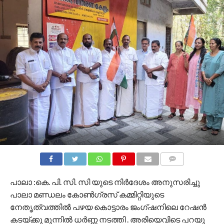
COMMENTS
പാലാ :കെ. പി. സി. സി യുടെ നിർദേശം അനുസരിച്ചു
പാലാ മണ്ഡലം കോൺഗ്രസ്‌ കമ്മിറ്റിയുടെ
നേതൃത്വത്തിൽ പഴയ കൊട്ടാരം ജംഗ്ഷനിലെ റേഷൻ
കടയ്ക്കു മുന്നിൽ ധർണ്ണ നടത്തി . അരിയെവിടെ പറയു